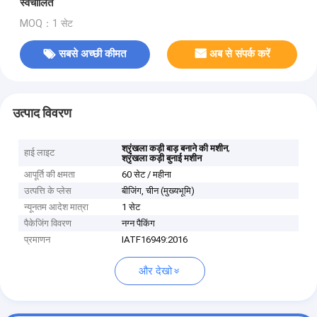
स्वचालित
MOQ：1 सेट
सबसे अच्छी कीमत
अब से संपर्क करें
उत्पाद विवरण
,
श्रृंखला कड़ी बाड़ बनाने की मशीन
हाई लाइट
श्रृंखला कड़ी बुनाई मशीन
आपूर्ति की क्षमता
60 सेट / महीना
उत्पत्ति के प्लेस
बीजिंग, चीन (मुख्यभूमि)
न्यूनतम आदेश मात्रा
1 सेट
पैकेजिंग विवरण
नग्न पैकिंग
प्रमाणन
IATF16949:2016
और देखो